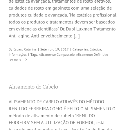
de estética avançada, tratamentos de rosto efetivos,
cuidados de rosto em gabinete com uma seleção de
produtos cuidada e avançada. "Na estética profissional,
todos os produtos e tratamentos devem ser baseados
em evidencias cientificas" Dr. Dubi Luxman Tratamento
Anti-agine, Anti-envelhecimento
[...]
By
Espaço Catarina
|
Setembro 19, 2017
|
Categories:
Estética
,
Informações
|
Tags:
Alisamento Compactado
,
Alisamento Definitivo
Ler mais...
Alisamento de Cabelo
ALISAMENTO DE CABELO ATRAVÉS DO MÉTODO
RENILDO FERREIRA COMO É FEITO O ALISAMENTO O
método de alisamento de cabelo "RENILDO
FERREIRA" SEM A UTILIZAÇÃO DE FORMOL, está
baseado em 3 grandes pilares : Avaliação do tipo de