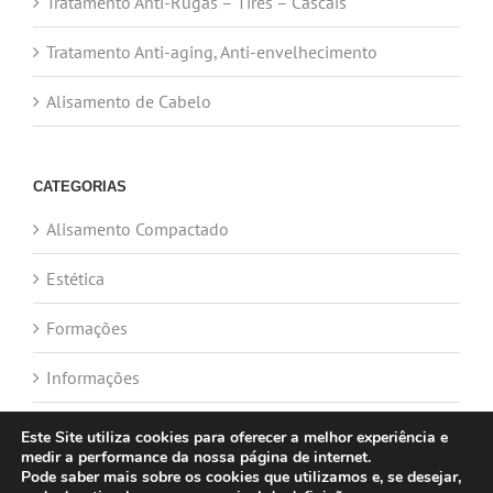
Tratamento Anti-Rugas – Tires – Cascais
Tratamento Anti-aging, Anti-envelhecimento
Alisamento de Cabelo
CATEGORIAS
Alisamento Compactado
Estética
Formações
Informações
Este Site utiliza cookies para oferecer a melhor experiência e
medir a performance da nossa página de internet.
Pode saber mais sobre os cookies que utilizamos e, se desejar,
2026 @ Espaço Catarina - Cabeleireiro & Estética |
POLÍTICA DE