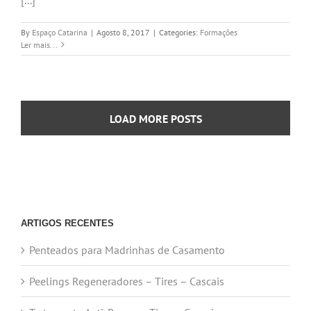
By
Espaço Catarina
|
Agosto 8, 2017
|
Categories:
Formações
Ler mais...
LOAD MORE POSTS
ARTIGOS RECENTES
Penteados para Madrinhas de Casamento
Peelings Regeneradores – Tires – Cascais