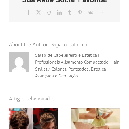
Facebook
X
Reddit
LinkedIn
Tumblr
Pinterest
Vk
Email
(necessário
mas
não
publicado)
About the Author:
Espaço Catarina
Salão de Cabeleireiro e Estética |
Profissionais Alisamento Compactado, Hair
Stylist / Colorist, Penteados, Estética
Avançada e Depilação
Artigos relacionados