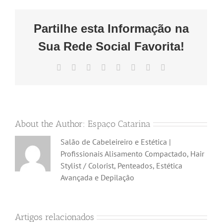
Partilhe esta Informação na
Sua Rede Social Favorita!
Facebook
X
Reddit
LinkedIn
Tumblr
Pinterest
Vk
Email
(necessário
mas
não
publicado)
About the Author:
Espaço Catarina
Salão de Cabeleireiro e Estética |
Profissionais Alisamento Compactado, Hair
Stylist / Colorist, Penteados, Estética
Avançada e Depilação
Artigos relacionados