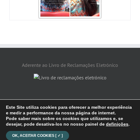
Aderente ao Livro de Reclamações Eletrónico
Este Site utiliza cookies para oferecer a melhor experiência
e medir a performance da nossa página de internet.
2026 @ Espaço Catarina - Cabeleireiro & Estética |
POLÍTICA DE
Pode saber mais sobre os cookies que utilizamos e, se
PRIVACIDADE
| assets downloaded from
Freepik
desejar, pode desativa-los no nosso painel de
definições
.
Facebook
YouTube
OK, ACEITAR COOKIES [ ✓ ]