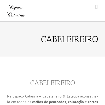
Skip
to
content
CABELEIREIRO
CABELEIREIRO
Na Espaço Catarina – Cabeleireiro & Estética aconselha-
la em todos os
estilos de penteados
,
coloração
e
cortes