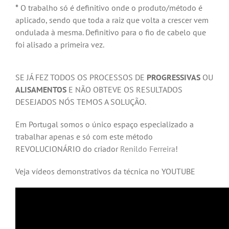
*
O trabalho só é definitivo onde o produto/método é
aplicado, sendo que toda a raiz que volta a crescer vem
ondulada à mesma. Definitivo para o fio de cabelo que
foi alisado a primeira vez.
SE JÁ FEZ TODOS OS PROCESSOS DE
PROGRESSIVAS
OU
ALISAMENTOS
E NÃO OBTEVE OS RESULTADOS
DESEJADOS NÓS TEMOS A SOLUÇÃO.
Em Portugal somos o único espaço especializado a
trabalhar apenas e só com este método
REVOLUCIONÁRIO do criador
Renildo Ferreira
!
Veja vídeos demonstrativos da técnica no YOUTUBE