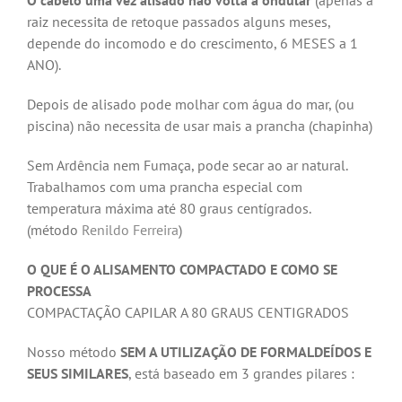
O cabelo uma vez alisado não volta a ondular
(apenas a
raiz necessita de retoque passados alguns meses,
depende do incomodo e do crescimento, 6 MESES a 1
ANO).
Depois de alisado pode molhar com água do mar, (ou
piscina) não necessita de usar mais a prancha (chapinha)
Sem Ardência nem Fumaça, pode secar ao ar natural.
Trabalhamos com uma prancha especial com
temperatura máxima até 80 graus centígrados.
(método
Renildo Ferreira
)
O QUE É O ALISAMENTO COMPACTADO E COMO SE
PROCESSA
COMPACTAÇÃO CAPILAR A 80 GRAUS CENTIGRADOS
Nosso método
SEM A UTILIZAÇÃO DE FORMALDEÍDOS E
SEUS SIMILARES
, está baseado em 3 grandes pilares :