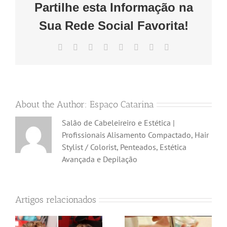
Partilhe esta Informação na
Sua Rede Social Favorita!
Facebook
X
Reddit
LinkedIn
Tumblr
Pinterest
Vk
Email
(necessário
mas
não
publicado)
About the Author:
Espaço Catarina
Salão de Cabeleireiro e Estética |
Profissionais Alisamento Compactado, Hair
Stylist / Colorist, Penteados, Estética
Avançada e Depilação
Artigos relacionados