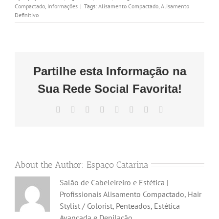
Compactado
,
Informações
|
Tags:
Alisamento Compactado
,
Alisamento
Definitivo
Partilhe esta Informação na
Sua Rede Social Favorita!
Facebook
X
Reddit
LinkedIn
Tumblr
Pinterest
Vk
Email
(necessário
mas
não
publicado)
About the Author:
Espaço Catarina
Salão de Cabeleireiro e Estética |
Profissionais Alisamento Compactado, Hair
Stylist / Colorist, Penteados, Estética
Avançada e Depilação