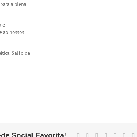
para a plena
a e
e ao nossos
ética, Salão de
de Social Favorita!
Facebook
X
Reddit
LinkedIn
Tumblr
Pinter