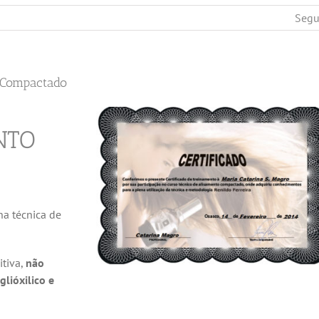
Segu
o Compactado
NTO
 na técnica de
itiva,
não
glióxilico e